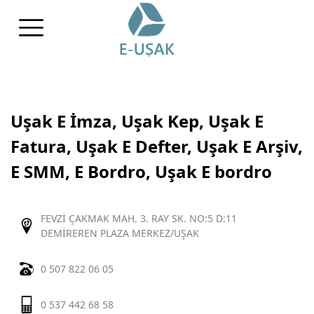
Uşak E İmza, Uşak Kep, Uşak E
Fatura, Uşak E Defter, Uşak E Arşiv,
E SMM, E Bordro, Uşak E bordro
FEVZİ ÇAKMAK MAH. 3. RAY SK. NO:5 D:11
DEMİREREN PLAZA MERKEZ/UŞAK
0 507 822 06 05
0 537 442 68 58