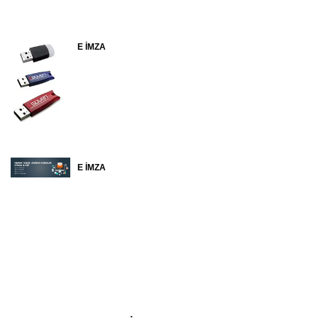
E İMZA
E İMZA