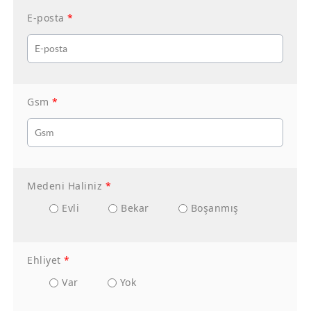
E-posta
*
Gsm
*
Medeni Haliniz
*
Evli
Bekar
Boşanmış
Ehliyet
*
Var
Yok