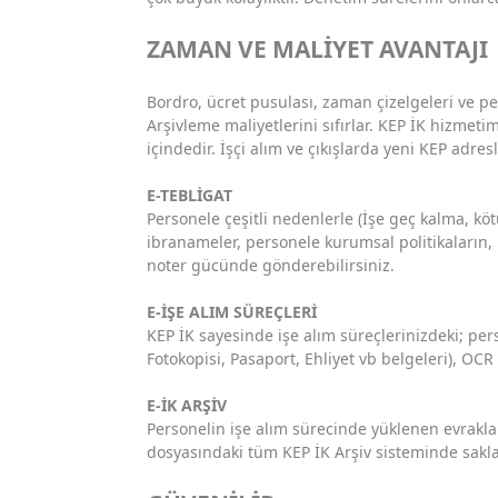
ZAMAN VE MALİYET AVANTAJI
Bordro, ücret pusulası, zaman çizelgeleri ve pe
Arşivleme maliyetlerini sıfırlar. KEP İK hizmeti
içindedir. İşçi alım ve çıkışlarda yeni KEP adres
E-TEBLİGAT
Personele çeşitli nedenlerle (İşe geç kalma, köt
ibranameler, personele kurumsal politikaların,
noter gücünde gönderebilirsiniz.
E-İŞE ALIM SÜREÇLERİ
KEP İK sayesinde işe alım süreçlerinizdeki; pe
Fotokopisi, Pasaport, Ehliyet vb belgeleri), OCR
E-İK ARŞİV
Personelin işe alım sürecinde yüklenen evraklar
dosyasındaki tüm KEP İK Arşiv sisteminde sakla