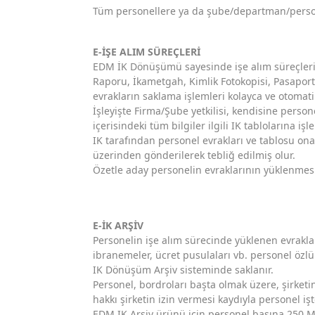
Tüm personellere ya da şube/departman/personel
E-İŞE ALIM SÜREÇLERİ
EDM İK Dönüşümü sayesinde işe alım süreçlerin
Raporu, İkametgah, Kimlik Fotokopisi, Pasaport,
evrakların saklama işlemleri kolayca ve otomatik
İşleyişte Firma/Şube yetkilisi, kendisine perso
içerisindeki tüm bilgiler ilgili IK tablolarına işl
IK tarafından personel evrakları ve tablosu on
üzerinden gönderilerek tebliğ edilmiş olur.
Özetle aday personelin evraklarının yüklenmesi 
E-İK ARŞİV
Personelin işe alım sürecinde yüklenen evraklar
ibranemeler, ücret pusulaları vb. personel özl
IK Dönüşüm Arşiv sisteminde saklanır.
Personel, bordroları başta olmak üzere, şirketin
hakkı şirketin izin vermesi kaydıyla personel iş
EDM IK Arşiv ürünü için personel başına 250 M