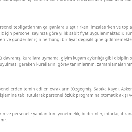
rsonel tebligatlarının çalışanlara ulaştırırken, imzalatırken ve top
miz için personel sayınıza göre yıllık sabit fiyat uygulanmaktadır. T
leri ve gönderiler için herhangi bir fiyat değişikliğine gidilmemekte
ü davranış, kurallara uymama, giyim kuşam aykırılığı gibi disiplin s
 uyulması gereken kuralların, görev tanımlarının, zamanlamalarının
rsonellerden temin edilen evrakların (Özgeçmiş, Sabıka Kaydı, Aske
 işlemine tabi tutularak personel özlük programına otomatik akışı ve
ın ve personele yapılan tüm yönetmelik, bildirimler, ihtarlar, ibran
nır.