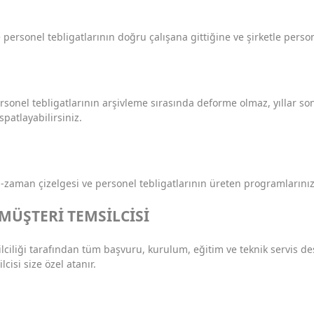
 personel tebligatlarının doğru çalışana gittiğine ve şirketle pers
rsonel tebligatlarının arşivleme sırasında deforme olmaz, yıllar son
patlayabilirsiniz.
zaman çizelgesi ve personel tebligatlarının üreten programlarını
 MÜŞTERİ TEMSİLCİSİ
msilciliği tarafından tüm başvuru, kurulum, eğitim ve teknik servis d
cisi size özel atanır.