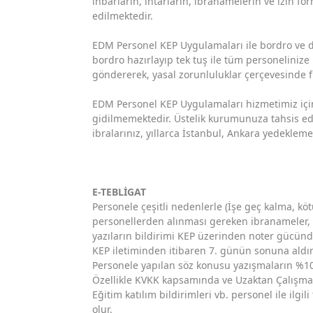
ihbarların, ihtarların, ibranamelerin ve izin f
edilmektedir.
EDM Personel KEP Uygulamaları ile bordro ve d
bordro hazırlayıp tek tuş ile tüm personelinize
göndererek, yasal zorunluluklar çerçevesinde fi
EDM Personel KEP Uygulamaları hizmetimiz için p
gidilmemektedir. Üstelik kurumunuza tahsis edile
ibralarınız, yıllarca İstanbul, Ankara yedeklem
E-TEBLİGAT
Personele çeşitli nedenlerle (İşe geç kalma, köt
personellerden alınması gereken ibranameler, 
yazıların bildirimi KEP üzerinden noter gücünd
KEP iletiminden itibaren 7. günün sonuna ald
Personele yapılan söz konusu yazışmaların %100
Özellikle KVKK kapsamında ve Uzaktan Çalışma 
Eğitim katılım bildirimleri vb. personel ile ilgil
olur.