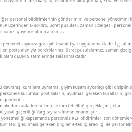
orm onaylarının imza karşılığı teslimi zor olduğundan, EDM Persone
iğer personel bildirimlerinin gönderimini ve personel yönetimini 
 KEP üzerinden E-Bordro, ücret pusulası, zaman çizelgesi, personel t
rmanızı güvence altına alırsınız.
ersonel sayınıza göre yıllık sabit fiyat uygulanmaktadır. İşçi alım v
n posta alanıyla bordrolarınız, ücret pusulalarınız, zaman çizelgele
eli olarak EDM Sistemlerinde saklanmaktadır.
ü davranış, kurallara uymama, giyim kuşam aykırılığı gibi disiplin s
personele kurumsal politikaların, uyulması gereken kuralların, gör
e gönderilir.
ım okudum anladım hükmü ile tam tebellüğ gerçekleşmiş olur.
 yasal geçerliliği Yargıtay tarafından onanmıştır.
yönetmeliği kapsamında personele KEP bildirimleri son dönemlerde
i tüm tebliğ edilmesi gereken bilgiler e-tebliğ aracılığı ile personeli