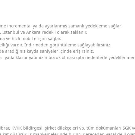
nline incremental ya da ayarlanmış zamanlı yedekleme sağlar.
, İstanbul ve Ankara Yedekli olarak saklanır.
a ve hızlı mobil erişim sağlar.
zelliği vardır. İndirmeden görüntüleme sağlayabilirsiniz.
e aradığınız kayda saniyeler içinde erişirsiniz.
sı yada klasör yapınızın bozuk olması gibi nedenlerle yedeklen
 ibrar, KVKK bildirgesi, şirket dilekçeleri vb. tüm dokümanları SGK v
a kat düşürür. İş mahkemelerinde birinci dereceden yasal delil olara