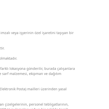
zalı veya işyerinin özel işaretini taşıyan bir
ir.
olmaktadır.
arklı lokasyona gönderilir, burada çalışanlara
ile sarf malzemesi, ekipman ve dağıtım
 Elektronik Posta) mailleri üzerinden yasal
n çizelgelerinin, personel tebligatlarının,