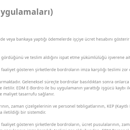
Uygulamaları)
 veya bankaya yaptığı ödemelerde işçiye ücret hesabını gösterir im
ördüğünü ve teslim aldığını ispat etme yükümlülüğü işverene aitt
faaliyet gösteren şirketlerde bordroların imza karşılığı teslimi zor 
rmaktadır. Geleneksel süreçte bordrolar basıldıktan sonra onlarca f
e iletilir. EDM E-Bordro ile bu uygulamanın yarattığı işgücü kaybı 
e maliyet tasarrufu sağlanır.
rının, zaman çizelgelerinin ve personel tebligatlarının, KEP (Kayıtlı
 iletildiği bir sistemdir.
faaliyet gösteren şirketlerde bordroların, ücret pusulalarının, zama