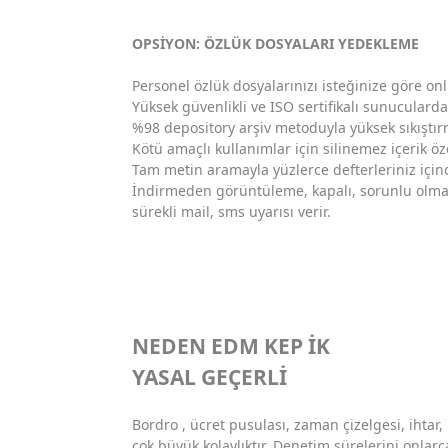
OPSİYON: ÖZLÜK DOSYALARI YEDEKLEME
Personel özlük dosyalarınızı isteğinize göre o
Yüksek güvenlikli ve ISO sertifikalı sunucularda
%98 depository arşiv metoduyla yüksek sıkıştırm
Kötü amaçlı kullanımlar için silinemez içerik ö
Tam metin aramayla yüzlerce defterleriniz içind
İndirmeden görüntüleme, kapalı, sorunlu olma
sürekli mail, sms uyarısı verir.
NEDEN EDM KEP İK
YASAL GEÇERLİ
Bordro , ücret pusulası, zaman çizelgesi, ihtar,
çok büyük kolaylıktır. Denetim sürelerini onlarc