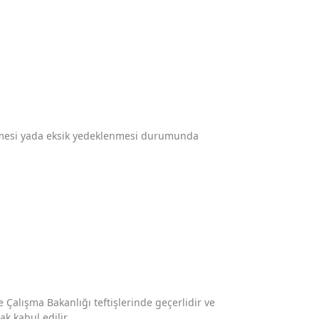
memesi yada eksik yedeklenmesi durumunda
e Çalışma Bakanlığı teftişlerinde geçerlidir ve
k kabul edilir.