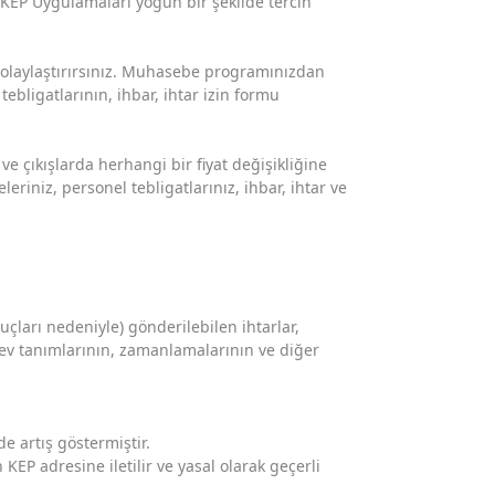
l KEP Uygulamaları yoğun bir şekilde tercih
kolaylaştırırsınız. Muhasebe programınızdan
ebligatlarının, ihbar, ihtar izin formu
e çıkışlarda herhangi bir fiyat değişikliğine
riniz, personel tebligatlarınız, ihbar, ihtar ve
uçları nedeniyle) gönderilebilen ihtarlar,
ev tanımlarının, zamanlamalarının ve diğer
 artış göstermiştir.
n KEP adresine iletilir ve yasal olarak geçerli