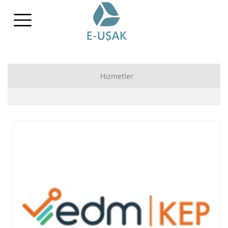
Hizmetler
E Dönüşüm
İnsan Kaynakları Dijital Dönüşüm
Sektörel Çözümler
Personel Teşvik Sistemi