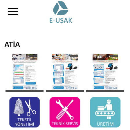
ATİA
ÖN
MARKET
RESTORAN
MUHASEBE