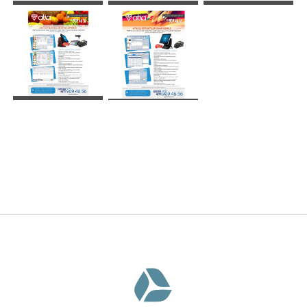
TEKSTİL
TEKNİK
ÜRETİM
ÜRETİM
SERVİS
MANAV
KIRTASİYE
Atia Hızlı Satış
Barkodlu hızlı satış
sistemleri alanında
müşterilerimizin ne
istediğini çok iyi
biliyor ve Atia’yı
ona göre
tasarlıyoruz!...